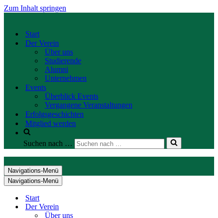
Zum Inhalt springen
Start
Der Verein
Über uns
Studierende
Alumni
Unternehmen
Events
Überblick Events
Vergangene Veranstaltungen
Erfolgsgeschichten
Mitglied werden
Suchen nach …
Navigations-Menü
Navigations-Menü
Start
Der Verein
Über uns