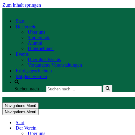
Zum Inhalt springen
Start
Der Verein
Über uns
Studierende
Alumni
Unternehmen
Events
Überblick Events
Vergangene Veranstaltungen
Erfolgsgeschichten
Mitglied werden
Suchen nach …
Navigations-Menü
Navigations-Menü
Start
Der Verein
Über uns