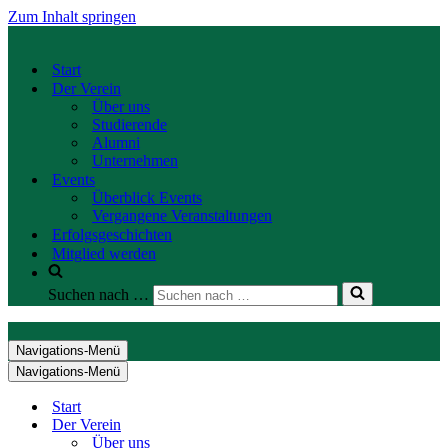
Zum Inhalt springen
Start
Der Verein
Über uns
Studierende
Alumni
Unternehmen
Events
Überblick Events
Vergangene Veranstaltungen
Erfolgsgeschichten
Mitglied werden
Suchen nach …
Navigations-Menü
Navigations-Menü
Start
Der Verein
Über uns