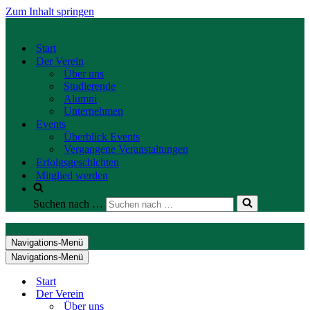
Zum Inhalt springen
Start
Der Verein
Über uns
Studierende
Alumni
Unternehmen
Events
Überblick Events
Vergangene Veranstaltungen
Erfolgsgeschichten
Mitglied werden
Suchen nach …
Navigations-Menü
Navigations-Menü
Start
Der Verein
Über uns