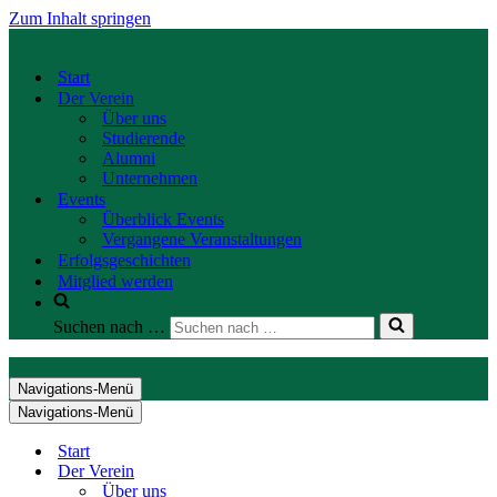
Zum Inhalt springen
Start
Der Verein
Über uns
Studierende
Alumni
Unternehmen
Events
Überblick Events
Vergangene Veranstaltungen
Erfolgsgeschichten
Mitglied werden
Suchen nach …
Navigations-Menü
Navigations-Menü
Start
Der Verein
Über uns