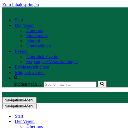
Zum Inhalt springen
Start
Der Verein
Über uns
Studierende
Alumni
Unternehmen
Events
Überblick Events
Vergangene Veranstaltungen
Erfolgsgeschichten
Mitglied werden
Suchen nach …
Navigations-Menü
Navigations-Menü
Start
Der Verein
Über uns