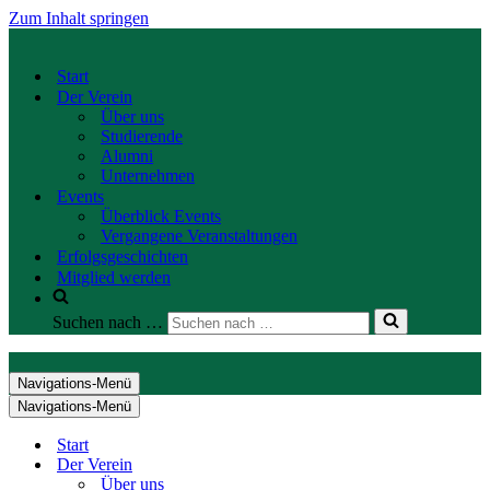
Zum Inhalt springen
Start
Der Verein
Über uns
Studierende
Alumni
Unternehmen
Events
Überblick Events
Vergangene Veranstaltungen
Erfolgsgeschichten
Mitglied werden
Suchen nach …
Navigations-Menü
Navigations-Menü
Start
Der Verein
Über uns