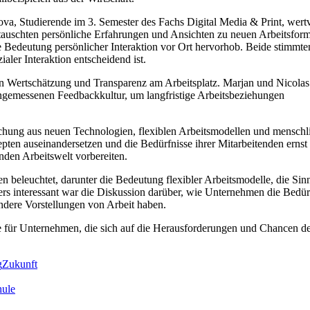
a, Studierende im 3. Semester des Fachs Digital Media & Print, wertv
auschten persönliche Erfahrungen und Ansichten zu neuen Arbeitsfor
e Bedeutung persönlicher Interaktion vor Ort hervorhob. Beide stimmte
aler Interaktion entscheidend ist.
n Wertschätzung und Transparenz am Arbeitsplatz. Marjan und Nicolas
ngemessenen Feedbackkultur, um langfristige Arbeitsbeziehungen
ischung aus neuen Technologien, flexiblen Arbeitsmodellen und menschl
epten auseinandersetzen und die Bedürfnisse ihrer Mitarbeitenden ernst
nden Arbeitswelt vorbereiten.
eleuchtet, darunter die Bedeutung flexibler Arbeitsmodelle, die Sin
s interessant war die Diskussion darüber, wie Unternehmen die Bedür
ndere Vorstellungen von Arbeit haben.
e für Unternehmen, die sich auf die Herausforderungen und Chancen d
g
Zukunft
hule