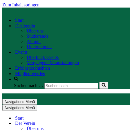
Zum Inhalt springen
Start
Der Verein
Über uns
Studierende
Alumni
Unternehmen
Events
Überblick Events
Vergangene Veranstaltungen
Erfolgsgeschichten
Mitglied werden
Suchen nach …
Navigations-Menü
Navigations-Menü
Start
Der Verein
Über uns