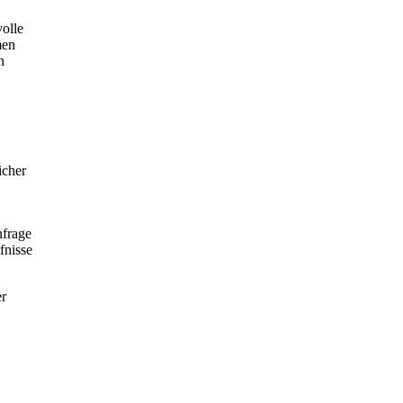
olle
men
n
icher
nfrage
fnisse
er