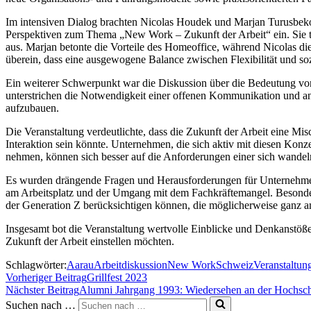
Im intensiven Dialog brachten Nicolas Houdek und Marjan Turusbekov
Perspektiven zum Thema „New Work – Zukunft der Arbeit“ ein. Sie t
aus. Marjan betonte die Vorteile des Homeoffice, während Nicolas di
überein, dass eine ausgewogene Balance zwischen Flexibilität und sozi
Ein weiterer Schwerpunkt war die Diskussion über die Bedeutung vo
unterstrichen die Notwendigkeit einer offenen Kommunikation und a
aufzubauen.
Die Veranstaltung verdeutlichte, dass die Zukunft der Arbeit eine M
Interaktion sein könnte. Unternehmen, die sich aktiv mit diesen Konz
nehmen, können sich besser auf die Anforderungen einer sich wandel
Es wurden drängende Fragen und Herausforderungen für Unternehmen b
am Arbeitsplatz und der Umgang mit dem Fachkräftemangel. Besonder
der Generation Z berücksichtigen können, die möglicherweise ganz a
Insgesamt bot die Veranstaltung wertvolle Einblicke und Denkanstöß
Zukunft der Arbeit einstellen möchten.
Schlagwörter:
Aarau
Arbeit
diskussion
New Work
Schweiz
Veranstaltun
Vorheriger Beitrag
Grillfest 2023
Nächster Beitrag
Alumni Jahrgang 1993: Wiedersehen an der Hochsc
Suchen nach …