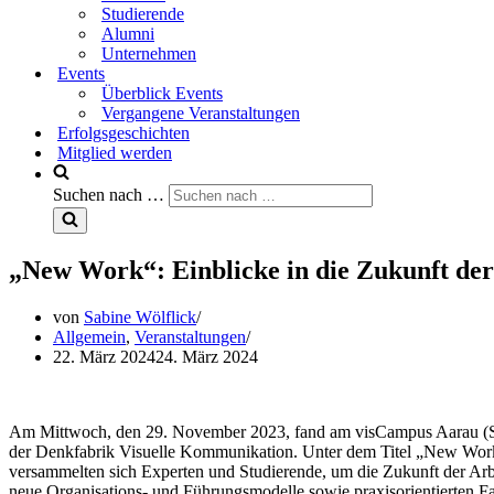
Studierende
Alumni
Unternehmen
Events
Überblick Events
Vergangene Veranstaltungen
Erfolgsgeschichten
Mitglied werden
Suchen nach …
„New Work“: Einblicke in die Zukunft der
von
Sabine Wölflick
Allgemein
,
Veranstaltungen
22. März 2024
24. März 2024
Am Mittwoch, den 29. November 2023, fand am visCampus Aarau (Schw
der Denkfabrik Visuelle Kommunikation. Unter dem Titel „New Work 
versammelten sich Experten und Studierende, um die Zukunft der Arbe
neue Organisations- und Führungsmodelle sowie praxisorientierten Fal