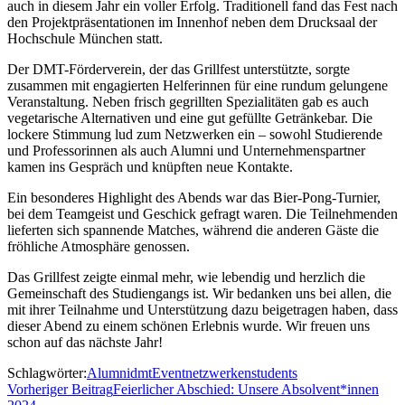
auch in diesem Jahr ein voller Erfolg. Traditionell fand das Fest nach
den Projektpräsentationen im Innenhof neben dem Drucksaal der
Hochschule München statt.
Der DMT-Förderverein, der das Grillfest unterstützte, sorgte
zusammen mit engagierten Helferinnen für eine rundum gelungene
Veranstaltung. Neben frisch gegrillten Spezialitäten gab es auch
vegetarische Alternativen und eine gut gefüllte Getränkebar. Die
lockere Stimmung lud zum Netzwerken ein – sowohl Studierende
und Professorinnen als auch Alumni und Unternehmenspartner
kamen ins Gespräch und knüpften neue Kontakte.
Ein besonderes Highlight des Abends war das Bier-Pong-Turnier,
bei dem Teamgeist und Geschick gefragt waren. Die Teilnehmenden
lieferten sich spannende Matches, während die anderen Gäste die
fröhliche Atmosphäre genossen.
Das Grillfest zeigte einmal mehr, wie lebendig und herzlich die
Gemeinschaft des Studiengangs ist. Wir bedanken uns bei allen, die
mit ihrer Teilnahme und Unterstützung dazu beigetragen haben, dass
dieser Abend zu einem schönen Erlebnis wurde. Wir freuen uns
schon auf das nächste Jahr!
Schlagwörter:
Alumni
dmt
Event
netzwerken
students
Vorheriger Beitrag
Feierlicher Abschied: Unsere Absolvent*innen