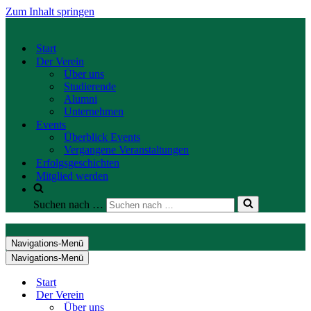
Zum Inhalt springen
Start
Der Verein
Über uns
Studierende
Alumni
Unternehmen
Events
Überblick Events
Vergangene Veranstaltungen
Erfolgsgeschichten
Mitglied werden
Suchen nach …
Navigations-Menü
Navigations-Menü
Start
Der Verein
Über uns