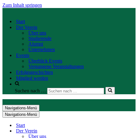
Zum Inhalt springen
Start
Der Verein
Über uns
Studierende
Alumni
Unternehmen
Events
Überblick Events
Vergangene Veranstaltungen
Erfolgsgeschichten
Mitglied werden
Suchen nach …
Navigations-Menü
Navigations-Menü
Start
Der Verein
Über uns