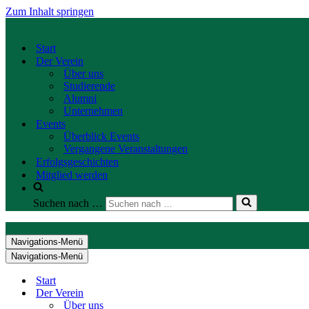
Zum Inhalt springen
Start
Der Verein
Über uns
Studierende
Alumni
Unternehmen
Events
Überblick Events
Vergangene Veranstaltungen
Erfolgsgeschichten
Mitglied werden
Suchen nach …
Navigations-Menü
Navigations-Menü
Start
Der Verein
Über uns