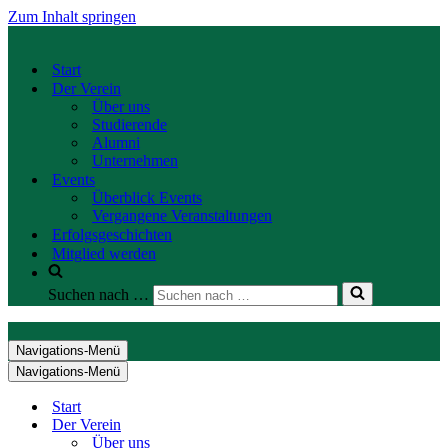
Zum Inhalt springen
Start
Der Verein
Über uns
Studierende
Alumni
Unternehmen
Events
Überblick Events
Vergangene Veranstaltungen
Erfolgsgeschichten
Mitglied werden
Suchen nach …
Navigations-Menü
Navigations-Menü
Start
Der Verein
Über uns