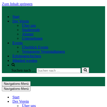
Zum Inhalt springen
Start
Der Verein
Über uns
Studierende
Alumni
Unternehmen
Events
Überblick Events
Vergangene Veranstaltungen
Erfolgsgeschichten
Mitglied werden
Suchen nach …
Navigations-Menü
Navigations-Menü
Start
Der Verein
Über uns