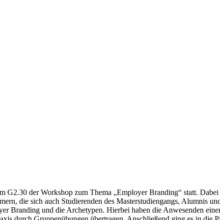
im G2.30 der Workshop zum Thema „Employer Branding“ statt. Dabei
hmern, die sich auch Studierenden des Masterstudiengangs, Alumnis un
er Branding und die Archetypen. Hierbei haben die Anwesenden eine
axis durch Gruppenübungen übertragen. Anschließend ging es in die Pi