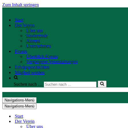
Zum Inhalt springen
Start
Der Verein
Über uns
Studierende
Alumni
Unternehmen
Events
Überblick Events
Vergangene Veranstaltungen
Erfolgsgeschichten
Mitglied werden
Suchen nach …
Navigations-Menü
Navigations-Menü
Start
Der Verein
Über uns