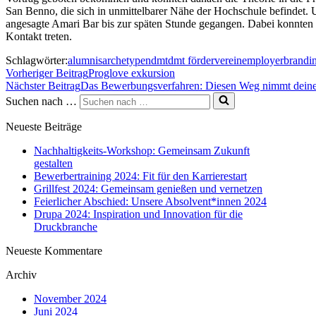
San Benno, die sich in unmittelbarer Nähe der Hochschule befindet. 
angesagte Amari Bar bis zur späten Stunde gegangen. Dabei konnten
Kontakt treten.
Schlagwörter:
alumnis
archetypen
dmt
dmt förderverein
employerbrandi
Vorheriger Beitrag
Proglove exkursion
Nächster Beitrag
Das Bewerbungsverfahren: Diesen Weg nimmt dein
Suchen nach …
Neueste Beiträge
Nachhaltigkeits-Workshop: Gemeinsam Zukunft
gestalten
Bewerbertraining 2024: Fit für den Karrierestart
Grillfest 2024: Gemeinsam genießen und vernetzen
Feierlicher Abschied: Unsere Absolvent*innen 2024
Drupa 2024: Inspiration und Innovation für die
Druckbranche
Neueste Kommentare
Archiv
November 2024
Juni 2024