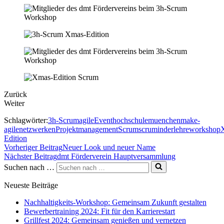
Zurück
Weiter
Schlagwörter:
3h-Scrum
agile
Event
hochschulemuenchen
make-
agile
netzwerken
Projektmanagement
Scrum
scruminderlehre
workshop
Edition
Vorheriger Beitrag
Neuer Look und neuer Name
Nächster Beitrag
dmt Förderverein Hauptversammlung
Suchen nach …
Neueste Beiträge
Nachhaltigkeits-Workshop: Gemeinsam Zukunft gestalten
Bewerbertraining 2024: Fit für den Karrierestart
Grillfest 2024: Gemeinsam genießen und vernetzen