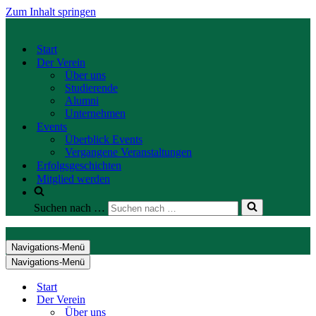
Zum Inhalt springen
Start
Der Verein
Über uns
Studierende
Alumni
Unternehmen
Events
Überblick Events
Vergangene Veranstaltungen
Erfolgsgeschichten
Mitglied werden
Suchen nach …
Navigations-Menü
Navigations-Menü
Start
Der Verein
Über uns