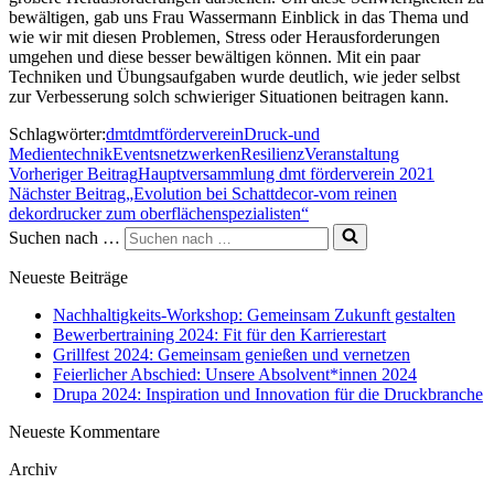
bewältigen, gab uns Frau Wassermann Einblick in das Thema und
wie wir mit diesen Problemen, Stress oder Herausforderungen
umgehen und diese besser bewältigen können. Mit ein paar
Techniken und Übungsaufgaben wurde deutlich, wie jeder selbst
zur Verbesserung solch schwieriger Situationen beitragen kann.
Schlagwörter:
dmt
dmtförderverein
Druck-und
Medientechnik
Events
netzwerken
Resilienz
Veranstaltung
Vorheriger Beitrag
Hauptversammlung dmt förderverein 2021
Nächster Beitrag
„Evolution bei Schattdecor-vom reinen
dekordrucker zum oberflächenspezialisten“
Suchen nach …
Neueste Beiträge
Nachhaltigkeits-Workshop: Gemeinsam Zukunft gestalten
Bewerbertraining 2024: Fit für den Karrierestart
Grillfest 2024: Gemeinsam genießen und vernetzen
Feierlicher Abschied: Unsere Absolvent*innen 2024
Drupa 2024: Inspiration und Innovation für die Druckbranche
Neueste Kommentare
Archiv