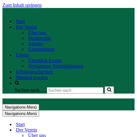
Zum Inhalt springen
Start
Der Verein
Über uns
Studierende
Alumni
Unternehmen
Events
Überblick Events
Vergangene Veranstaltungen
Erfolgsgeschichten
Mitglied werden
Suchen nach …
Navigations-Menü
Navigations-Menü
Start
Der Verein
Über uns