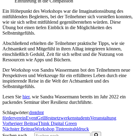
Einführung in die Compassion
Ein Höhepunkt des Workshops war die Imaginationsübung des
mitfühlenden Begleiters, bei der Teilnehmer sich vorstellen konnten,
wie sie sich selbst mitfühlend gegenüberstehen würden. Diese
Übung bot einen tiefen Einblick in die Möglichkeiten des
Selbstmitgefühls.
Abschließend erhielten die Teilnehmer praktische Tipps, wie sie
Achtsamkeit und Mitgefühl in ihren Alltag integrieren können,
einschließlich Geduld, Zeit für sich selbst und die Nutzung von
Ressourcen wie Apps und Büchern.
Der Workshop von Sandra Wassermann bot den Teilnehmern neue
Perspektiven und Werkzeuge für ein erfüllteres Leben durch eine
inspirierende Reise in die Welt der Achtsamkeit und des
Selbstmitgefühls.
Lesen Sie
hier
, wie Sandra Wassermann bereits im Jahr 2022 ein
packendes Seminar über Resilienz durchführte.
Schlagwörter:
dmt
dmt
förderverein
Event
Grillfest
netzwerken
students
Veranstaltung
Vorheriger Beitrag
Think Digital Green
Nächster Beitrag
Workshop Tintenstrahldruck
Suchen nach …