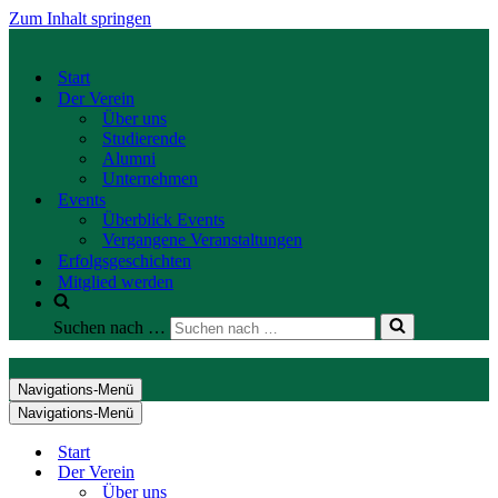
Zum Inhalt springen
Start
Der Verein
Über uns
Studierende
Alumni
Unternehmen
Events
Überblick Events
Vergangene Veranstaltungen
Erfolgsgeschichten
Mitglied werden
Suchen nach …
Navigations-Menü
Navigations-Menü
Start
Der Verein
Über uns